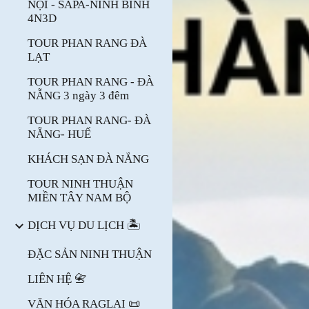
NỘI - SAPA-NINH BÌNH
4N3D
TOUR PHAN RANG ĐÀ
LẠT
TOUR PHAN RANG - ĐÀ
NẴNG 3 ngày 3 đêm
TOUR PHAN RANG- ĐÀ
NẴNG- HUẾ
KHÁCH SẠN ĐÀ NẴNG
TOUR NINH THUẬN
MIỀN TÂY NAM BỘ
DỊCH VỤ DU LỊCH 🏝️
ĐẶC SẢN NINH THUẬN
LIÊN HỆ 📇
VĂN HÓA RAGLAI 📜