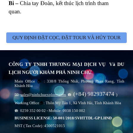
Bi –
Chia tay Đoàn, kết thúc lịch trình tham
quan.
QUY ĐỊNH ĐẶT CỌC, ĐẶT TOUR VÀ HỦY TOUR
CÔNG TY TNHH THƯƠNG MẠI DỊCH VỤ Và DU
LỊCH NGƯỜI KHÁM PHÁ NINH CHỬ
Main Office
🏠
: 338/8 Thống Nhất, Phường Phan Rang, Tỉnh
Khánh Hòa
(+84) 982937474
📧:
sales@ninhchuexplorer.com
☎️:
)
Working Office
🏠
: Thôn Mỹ Tân 1, Xã Vĩnh Hải, Tỉnh Khánh Hòa
☎️: 0259 352 00 02 - Mobile: 0938 150 002
BUSINESS LICENSE: 58-001/2018/SVHTTDL-GP LHNĐ
MST ( Tax Code) :4500521015