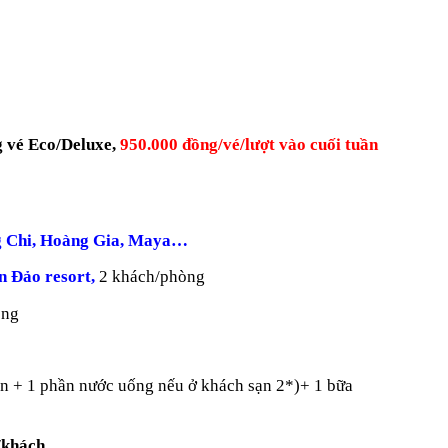
g vé Eco/Deluxe,
950.000 đồng/vé/lượt vào cuối tuần
ng Chi, Hoàng Gia, Maya…
n Đảo resort,
2 khách/phòng
òng
 ăn + 1 phần nước uống nếu ở khách sạn 2*)+ 1 bữa
/khách