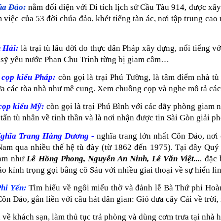
úa Đảo:
nằm đối diện với Di tích lịch sử Cầu Tàu 914, được xây
 việc của 53 đời chúa đảo, khét tiếng tàn ác, nơi tập trung cao
 Hải:
là trại tù lâu đời do thực dân Pháp xây dựng, nổi tiếng 
í sỹ yêu nước Phan Chu Trinh từng bị giam cầm…
cọp kiểu Pháp:
còn gọi là trại Phú Tường, là tâm điểm nhà t
a các tòa nhà như mê cung. Xem chuồng cọp và nghe mô tả các h
cọp kiểu Mỹ:
còn gọi là trại Phú Bình với các dãy phòng giam
 tấn tù nhân về tinh thần và là nơi nhận được tin Sài Gòn giải p
ghĩa Trang Hàng Dương -
nghĩa trang lớn nhất Côn Đảo, nơi
Nam qua nhiều thế hệ tù đày (từ 1862 đến 1975). Tại đây Quý
Nam như
Lê
Hồng Phong, Nguyễn An Ninh, Lê Văn Việt...
, đặc
o kính trọng gọi bằng cô Sáu với nhiều giai thoại về sự hiển li
hi Yến:
Tìm hiểu về ngôi miếu thờ và đảnh lễ Bà Thứ phi Hoàn
ôn Đảo, gắn liền với câu hát dân gian: Gió đưa cây Cải về trời, 
về khách sạn, làm thủ tục trả phòng và dùng cơm trưa tại nhà