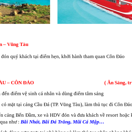
n – Vũng Tàu
đón quý khách tại điểm hẹn, khởi hành tham quan Côn Đảo
TÀU – CÔN ĐẢO
( Ăn Sáng, trưa, 
 đến điểm vệ sinh cá nhân và dùng điểm tâm sáng
có mặt tại cảng Cầu Đá (TP. Vũng Tàu), làm thủ tục đi Côn Đả
n cảng Bến Đầm, xe và HDV đón và đưa khách về resort hoặc 
 qua như :
Bãi Nhát, Bãi Đá Trắng, Mũi Cá Mập…