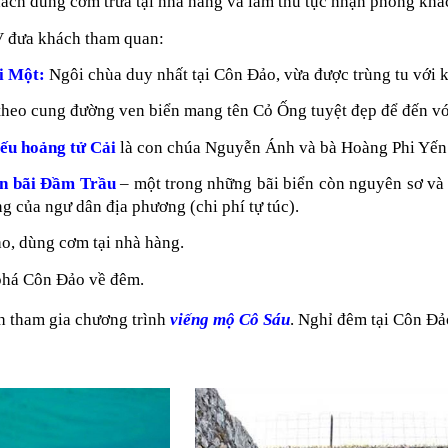
ách dùng cơm trưa tại nhà hàng và làm thủ tục nhận phòng khá
 đưa khách tham quan:
i Một:
Ngôi chùa duy nhất tại Côn Đảo, vừa được trùng tu với 
 theo cung đường ven biển mang tên Cỏ Ống tuyệt đẹp để đến v
ếu hoảng tử Cải
là con chúa Nguyễn Ánh và bà Hoàng Phi Yến
n bãi Đầm Trầu
– một trong những bãi biển còn nguyên sơ và 
ng của ngư dân địa phương (chi phí tự túc).
ảo, dùng cơm tại nhà hàng.
há Côn Đảo về đêm.
 tham gia chương trình
viếng mộ Cô Sáu
. Nghỉ đêm tại Côn Đả