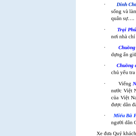
·
Dinh Ch
sống và làm
quân sự….
·
Trại Phú
nơi nhà ch
·
Chuồng 
dựng ẩn giữ
·
Chuồng 
chủ yếu tra
·
Viếng
N
nước Việt 
của Việt 
được dân đả
·
Miếu Bà P
người dân C
Xe đưa Quý khách 