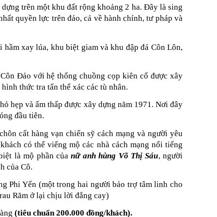
 dựng trên một khu đất rộng khoảng 2 ha. Đây là sing
 nhất quyền lực trên đảo, cả về hành chính, tư pháp và
với hầm xay lúa, khu biệt giam và khu đập đá Côn Lôn,
ù Côn Đảo với hệ thống chuồng cọp kiên cố được xây
ình thức tra tấn thể xác các tù nhân.
 nhỏ hẹp và ẩm thấp được xây dựng năm 1971. Nơi đây
hóng đầu tiên.
 chôn cất hàng vạn chiến sỹ cách mạng và người yêu
 khách có thể viếng mộ các nhà cách mạng nổi tiếng
 biệt là mộ phần của
nữ anh hùng Võ Thị Sáu
, người
nh của Cô.
g Phi Yến (một trong hai người bảo trợ tâm linh cho
rau Răm ở lại chịu lời đắng cay)
 hàng
(tiêu chuẩn 200.000 đồng/khách).