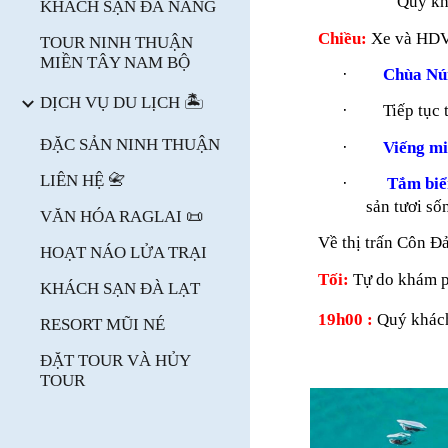
Quý kh
KHÁCH SẠN ĐÀ NẴNG
Chiều:
Xe và HDV
TOUR NINH THUẬN
MIỀN TÂY NAM BỘ
·
Chùa Nú
DỊCH VỤ DU LỊCH 🏝️
·
Tiếp tục
ĐẶC SẢN NINH THUẬN
·
Viếng mi
LIÊN HỆ 📇
·
Tắm biể
sản tươi số
VĂN HÓA RAGLAI 📜
Về thị trấn Côn Đ
HOẠT NÁO LỬA TRẠI
Tối:
Tự do khám p
KHÁCH SẠN ĐÀ LẠT
19h00 :
Quý khách
RESORT MŨI NÉ
ĐẶT TOUR VÀ HỦY
TOUR