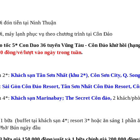
i đón tiễn tại Ninh Thuận
i, máy lạnh phục vụ theo chương trình tại Côn Đảo
ao tốc 5* Con Dao 36 tuyến Vũng Tàu - Côn Đảo khứ hồi (hạn
0 đồng/vé/lượt vào ngày trong tuần
.
n 2*:
Khách sạn Tân Sơn Nhất (khu 2*)
,
Côn Sơn City, Q. So
:
Sài Gòn Côn Đảo Resort,
Tân Sơn Nhất Côn Đảo Resort, Cô
n 4*:
Khách sạn Marinabay; The Secret Côn đảo,
2 khách/ph
 1 bữa (buffet tại khách sạn 4*; resort 3* hoặc ăn sáng 1 phần
Phở/ Bún ngày đầu
3 bữa giá 150.000 đồng/suất và 1 bữa chính giá 200.000 đồng