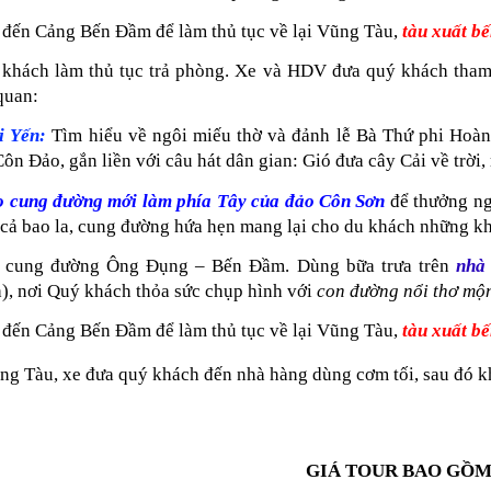
 đến Cảng Bến Đầm để làm thủ tục về lại Vũng Tàu,
tàu xuất b
khách làm thủ tục trả phòng. Xe và HDV đưa quý khách tha
quan:
i Yến:
Tìm hiểu về ngôi miếu thờ và đảnh lễ Bà Thứ phi Hoàng
ôn Đảo, gắn liền với câu hát dân gian: Gió đưa cây Cải về trời, 
eo cung đường mới làm phía Tây của đảo Côn Sơn
để thưởng ng
 cả bao la, cung đường hứa hẹn mang lại cho du khách những kh
o cung đường Ông Đụng – Bến Đầm. Dùng bữa trưa trên
nhà
), nơi Quý khách thỏa sức chụp hình với
con đường nổi thơ mộn
 đến Cảng Bến Đầm để làm thủ tục về lại Vũng Tàu,
tàu xuất b
g Tàu, xe đưa quý khách đến nhà hàng dùng cơm tối, sau đó k
GIÁ TOUR BAO GỒ