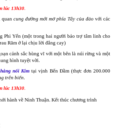
ến lúc 13h30
.
m quan
cung đường mới mở phía Tây của đảo
với các
 Phi Yến (một trong hai người bảo trợ tâm linh cho
rau Răm ở lại chịu lời đắng cay)
oạn cảnh sắc hùng vĩ với một bên là núi rừng và một
ung hình tuyệt vời.
 hàng nổi Kim
tại vịnh Bến Đầm (thực đơn 200.000
g trên biển
.
ến lúc 13h30
.
hởi hành về Ninh Thuận. Kết thúc chương trình
M