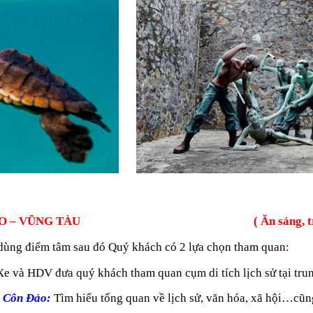
ĐẢO – VŨNG TÀU ( Ăn sáng, trưa, 
ùng điểm tâm sau đó Quý khách có 2 lựa chọn tham quan:
Xe và HDV đưa quý khách tham quan cụm di tích lịch sử tại trung
g Côn Đảo:
Tìm hiểu tổng quan về lịch sử, văn hóa, xã hội…cũng