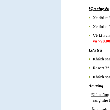
Vận chuyển
Xe đời mớ
Xe đời mớ
Vé tàu c
và 790.00
Lưu trú
Khách sạ
Resort 3*
Khách sạ
Ăn uống
Điểm tâm
:
sáng nhẹ 
Ăn chính
: